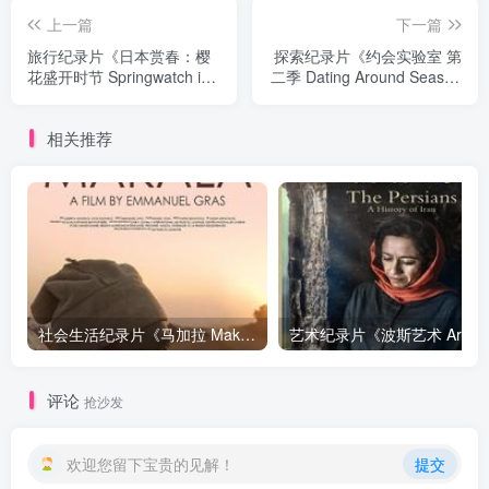
上一篇
下一篇
旅行纪录片《日本赏春：樱
探索纪录片《约会实验室 第
花盛开时节 Springwatch in
二季 Dating Around Season
Japan Cherry Blossom
2》下载
Time》下载
相关推荐
社会生活纪录片《马加拉 Makala》下载
艺
评论
抢沙发
欢迎您留下宝贵的见解！
提交