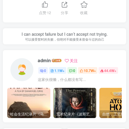
点赞
12
分享
收藏
I can accept failure but I can’t accept not trying.
可以接受暂时的失败，但绝对不能接受未曾奋斗过的自己
admin
关注
0
1.1W+
0
10.7W+
44.4W+
这家伙很懒，什么都没有写...
社会生活纪录片《马加拉 Makala》下载
艺术纪录片《波斯艺术 Art of Persia》下载