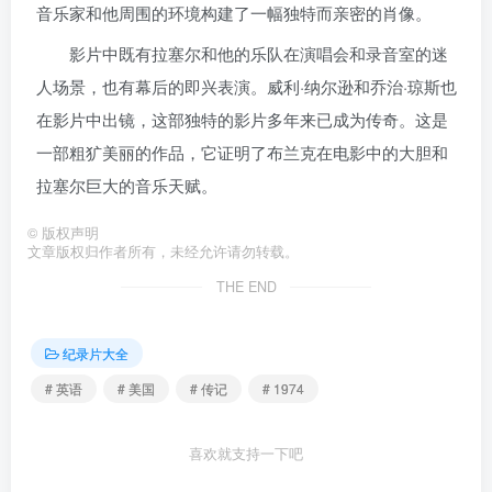
音乐家和他周围的环境构建了一幅独特而亲密的肖像。
影片中既有拉塞尔和他的乐队在演唱会和录音室的迷
人场景，也有幕后的即兴表演。威利·纳尔逊和乔治·琼斯也
在影片中出镜，这部独特的影片多年来已成为传奇。这是
一部粗犷美丽的作品，它证明了布兰克在电影中的大胆和
拉塞尔巨大的音乐天赋。
©
版权声明
文章版权归作者所有，未经允许请勿转载。
THE END
纪录片大全
# 英语
# 美国
# 传记
# 1974
喜欢就支持一下吧