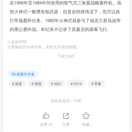
在1956年至1984年间使用的喷气式三角翼战略轰炸机。虽
然火神式一般携有核武器，但是在特殊情况下，也可以执
行常规轰炸任务。1982年火神式就参与了福克兰群岛战争
的黑公鹿作战。本纪录片记录了其最后的谢幕飞行。
©
版权声明
文章版权归作者所有，未经允许请勿转载。
THE END
纪录片大全
# 英语
# 英国
# BBC
# 2019
# 军事
喜欢就支持一下吧
点赞
14
分享
收藏