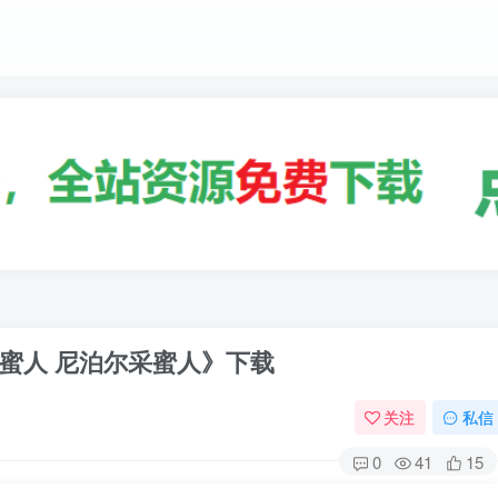
蜜人 尼泊尔采蜜人》下载
关注
私信
0
41
15