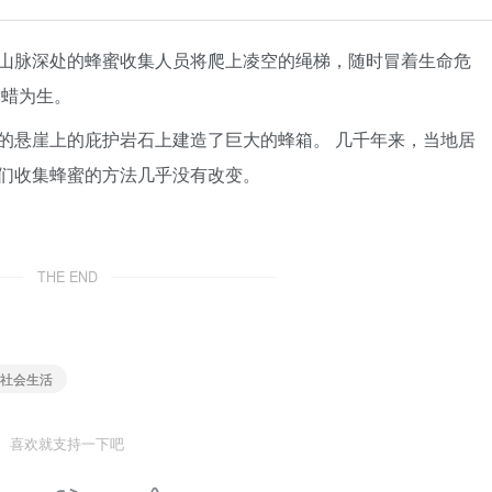
山脉深处的蜂蜜收集人员将爬上凌空的绳梯，随时冒着生命危
蜂蜡为生。
的悬崖上的庇护岩石上建造了巨大的蜂箱。 几千年来，当地居
们收集蜂蜜的方法几乎没有改变。
THE END
，社会生活
喜欢就支持一下吧