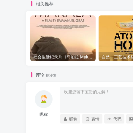
相关推荐
社会生活纪录片《马加拉 Makala》下载
评论
抢沙发
昵称
昵称
表情
代码