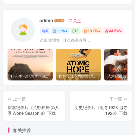
admin
关注
0
1.1W+
0
10.7W+
44.5W+
这家伙很懒，什么都没有写...
社会生活纪录片《马加拉 Makala》下载
自然，工艺技术纪录片《原子能的希望 Atomic Hope – Inside the Pro-Nuclear Movement》下载
上一篇
下一篇
探索纪录片《荒野独居 第八
历史纪录片《追寻1928 追寻
季 Alone Season 8》下载
1928》下载
相关推荐