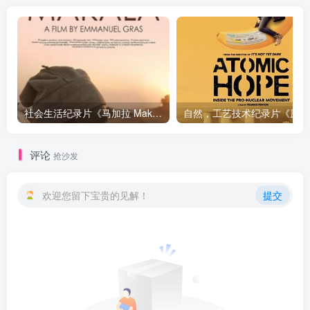
社会生活纪录片《马加拉 Makala》下载
自然，工
评论
抢沙发
欢迎您留下宝贵的见解！
提交