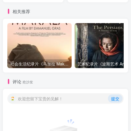
载
相关推荐
社会生活纪录片《马加拉 Makala》下载
艺
评论
抢沙发
欢迎您留下宝贵的见解！
提交