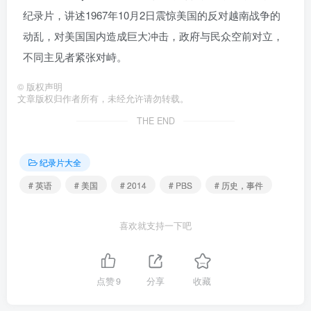
纪录片，讲述1967年10月2日震惊美国的反对越南战争的
动乱，对美国国内造成巨大冲击，政府与民众空前对立，
不同主见者紧张对峙。
©
版权声明
文章版权归作者所有，未经允许请勿转载。
THE END
纪录片大全
# 英语
# 美国
# 2014
# PBS
# 历史，事件
喜欢就支持一下吧
点赞
9
分享
收藏