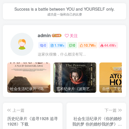
Success is a battle between YOU and YOURSELF only.
成功是一场和自己的比赛
admin
关注
0
1.1W+
0
10.7W+
44.4W+
这家伙很懒，什么都没有写...
社会生活纪录片《马加拉 Makala》下载
艺术纪录片《波斯艺术 Art of Persia》下载
上一篇
下一篇
历史纪录片《追寻1928 追寻
社会生活纪录片《你的婚纱
1928》下载
我的梦 你的婚纱我的梦》下