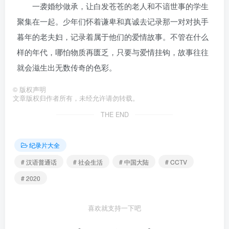
一袭婚纱做承，让白发苍苍的老人和不谙世事的学生
聚集在一起。少年们怀着谦卑和真诚去记录那一对对执手
暮年的老夫妇，记录着属于他们的爱情故事。不管在什么
样的年代，哪怕物质再匮乏，只要与爱情挂钩，故事往往
就会滋生出无数传奇的色彩。
©
版权声明
文章版权归作者所有，未经允许请勿转载。
THE END
纪录片大全
# 汉语普通话
# 社会生活
# 中国大陆
# CCTV
# 2020
喜欢就支持一下吧