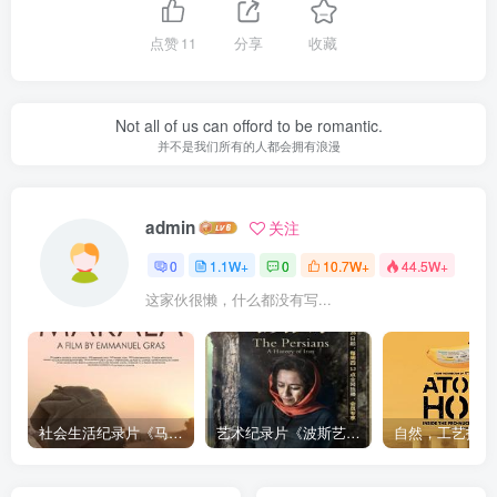
点赞
11
分享
收藏
Not all of us can offord to be romantic.
并不是我们所有的人都会拥有浪漫
admin
关注
0
1.1W+
0
10.7W+
44.5W+
这家伙很懒，什么都没有写...
社会生活纪录片《马加拉 Makala》下载
艺术纪录片《波斯艺术 Art of Persia》下载