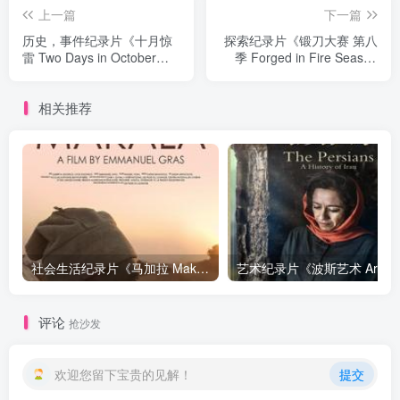
上一篇
下一篇
历史，事件纪录片《十月惊
探索纪录片《锻刀大赛 第八
雷 Two Days in October》
季 Forged in Fire Season
下载
8》下载
相关推荐
社会生活纪录片《马加拉 Makala》下载
艺
评论
抢沙发
欢迎您留下宝贵的见解！
提交