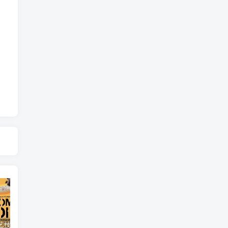
自然，工艺技术纪录片《原子能的希望 Atomic Hope – Inside the Pro-Nuclear Movement》下载
艺术纪录片《世界：新吉普赛之王 This World: The New Gypsy Kings》下载
自然纪录片《沙漠生存者：阿拉伯狼 Desert Survivors: The Arabian Wolf》下载