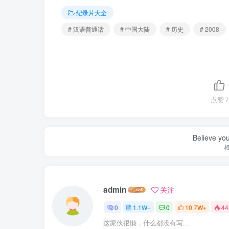
纪录片大全
# 汉语普通话
# 中国大陆
# 历史
# 2008
点赞
7
Believe you
admin
关注
0
1.1W+
0
10.7W+
44
这家伙很懒，什么都没有写...