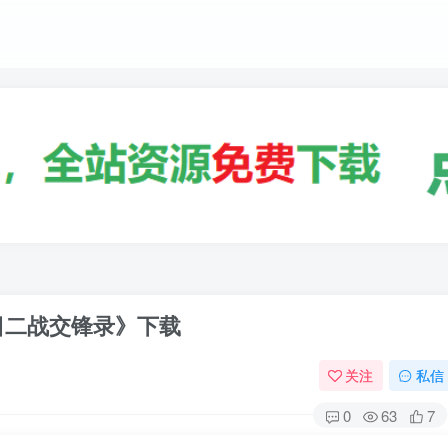
日二战交锋录》下载
关注
私信
0
63
7