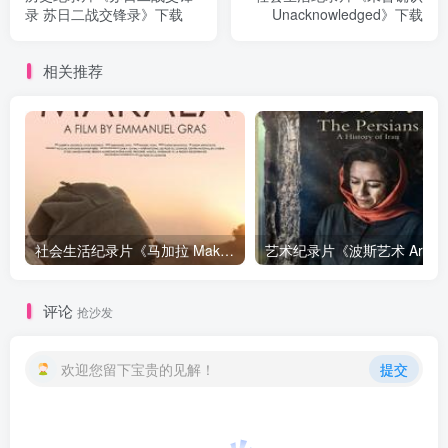
录 苏日二战交锋录》下载
Unacknowledged》下载
相关推荐
社会生活纪录片《马加拉 Makala》下载
艺
评论
抢沙发
欢迎您留下宝贵的见解！
提交