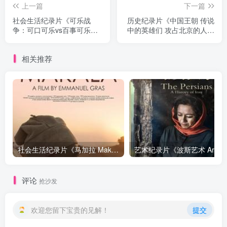
上一篇
下一篇
社会生活纪录片《可乐战
历史纪录片《中国王朝 传说
争：可口可乐vs百事可乐
中的英雄们 攻占北京的人们
Coca Cola Vs Pepsi Cola
闯王李自成与摄政王多尔
Wars》下载
衮》下载
相关推荐
社会生活纪录片《马加拉 Makala》下载
艺
评论
抢沙发
欢迎您留下宝贵的见解！
提交