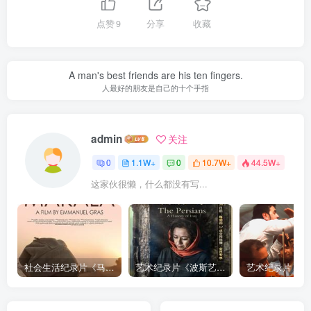
点赞
9
分享
收藏
A man's best friends are his ten fingers.
人最好的朋友是自己的十个手指
admin
关注
0
1.1W+
0
10.7W+
44.5W+
这家伙很懒，什么都没有写...
社会生活纪录片《马加拉 Makala》下载
艺术纪录片《波斯艺术 Art of Persia》下载