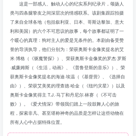
这是一部感人、触动人心的纪实系列纪录片，颂扬人
类与四条腿挚友之间深层次的情感联系。该剧集跟踪拍摄
了来自全球各地（包括叙利亚、日本、哥斯达黎加、意大
利和美国）的六个不可思议的故事，每个故事都证明了一
个暖心的真理：狗对主人的爱是无条件的。本剧由备受赞
誉的导演执导，他们分别为：荣获奥斯卡金像奖提名的艾
米·博格（《驱魔警探》）、荣获奥斯卡金像奖的罗杰·罗斯
·威廉姆斯（《生活，动画》、《普鲁登斯的音乐》）、荣
获奥斯卡金像奖提名的海迪·埃温（《基督营》、《选择自
由》）、荣获艾美奖的理查德·哈金（《纽约灾星》）以及
奥斯卡金像奖得主 T.J.·马丁和丹尼尔·林赛（《不可击
败》）。《爱犬情深》带领我们踏上一段鼓舞人心的旅
程，探索非凡、甚至堪称神奇的品质是怎样让这些动物在
所有人心中占据特殊位置。