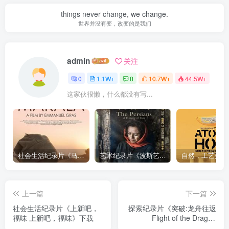
things never change, we change.
世界并没有变，改变的是我们
admin
关注
0
1.1W+
0
10.7W+
44.5W+
这家伙很懒，什么都没有写...
社会生活纪录片《马加拉 Makala》下载
艺术纪录片《波斯艺术 Art of Persia》下载
上一篇
下一篇
社会生活纪录片《上新吧，
探索纪录片《突破:龙舟往返
福味 上新吧，福味》下载
Flight of the Dragon
Mission Update》下载