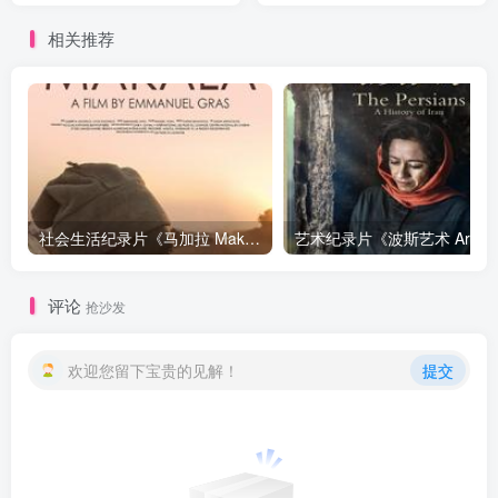
相关推荐
社会生活纪录片《马加拉 Makala》下载
艺
评论
抢沙发
欢迎您留下宝贵的见解！
提交