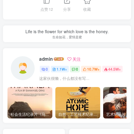
点赞
12
分享
收藏
Life is the flower for which love is the honey.
生命如花，爱情是蜜
admin
关注
0
1.1W+
0
10.7W+
44.5W+
这家伙很懒，什么都没有写...
社会生活纪录片《马加拉 Makala》下载
自然，工艺技术纪录片《原子能的希望 Atomic Hope – Inside the Pro-Nuclear Movement》下载