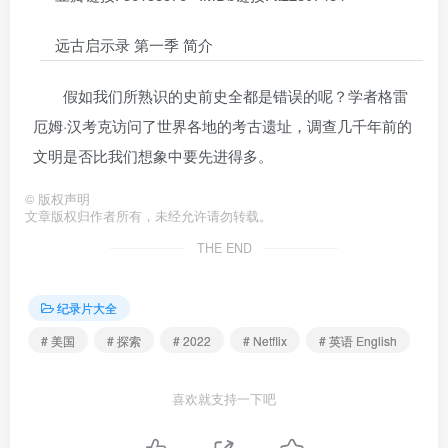
远古启示录 第一季 简介
假如我们所熟识的史前史全都是错误的呢？学者格雷
厄姆·汉考克访问了世界各地的考古遗址，调查几千年前的
文明是否比我们想象中要先进得多。
©
版权声明
文章版权归作者所有，未经允许请勿转载。
THE END
纪录片大全
# 美国
# 探索
# 2022
# Netflix
# 英语 English
喜欢就支持一下吧