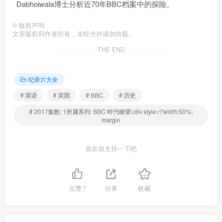
Dabhoiwala博士分析近70年BBC档案中的探险。
©
版权声明
文章版权归作者所有，未经允许请勿转载。
THE END
纪录片大全
# 英语
# 英国
# BBC
# 历史
# 2017集数: 1所属系列: BBC 时代瞭望<div style=\"width:50%;
margin
喜欢就支持一下吧
点赞
7
分享
收藏