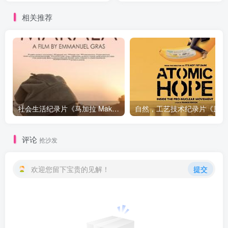
相关推荐
社会生活纪录片《马加拉 Makala》下载
自然，工
评论
抢沙发
欢迎您留下宝贵的见解！
提交