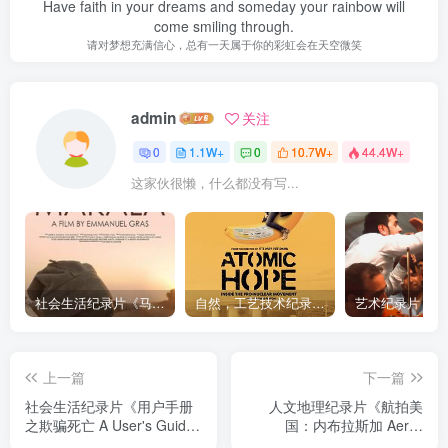
Have faith in your dreams and someday your rainbow will
come smiling through.
请对梦想充满信心，总有一天属于你的彩虹会在天空微笑
admin
关注
0
1.1W+
0
10.7W+
44.4W+
这家伙很懒，什么都没有写...
社会生活纪录片《马加拉 Makala》下载
自然，工艺技术纪录片《原子能的希望 Atomic Hope – Inside the Pro-Nuclear Movement》下载
上一篇
下一篇
社会生活纪录片《用户手册
人文地理纪录片《航拍美
之欺骗死亡 A User's Guide
国：内布拉斯加 Aerial
to Cheating Death》下载
America: Nebraska》下载