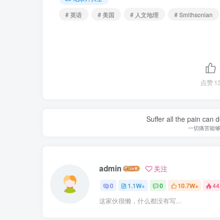
# 英语
# 美国
# 人文地理
# Smithsonian
点赞
1
Suffer all the pain can d
一切痛苦能
admin
关注
0
1.1W+
0
10.7W+
44
这家伙很懒，什么都没有写...