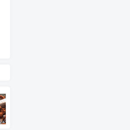
艺术纪录片《世界：新吉普赛之王 This World: The New Gypsy Kings》下载
艺术纪录片《波斯艺术 Art of Persia》下载
自然纪录片《沙漠生存者：阿拉伯狼 Desert Survivors: The Arabian Wolf》下载