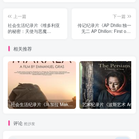
上一篇
下一篇
社会生活纪录片《维多利亚
传记纪录片《AP Dhillo:独一
的秘密：天使与恶魔
无二 AP Dhillon: First of a
Victoria's Secret: Angels
Kind》下载
and Demons》下载
相关推荐
社会生活纪录片《马加拉 Makala》下载
艺
评论
抢沙发