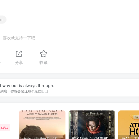
on
喜欢就支持一下吧
0
分享
收藏
 way out is always through.
走到底，你就会发现那个最佳出口
.4W+
社会生活纪录片《马加拉 Makala》下载
艺术纪录片《波斯艺术 Art of Persia》下载