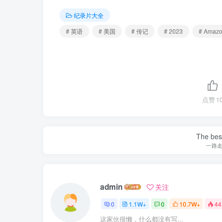
纪录片大全
# 英语
# 美国
# 传记
# 2023
# Amaz
点赞
1
The best
一路
admin
关注
0
1.1W+
0
10.7W+
44
这家伙很懒，什么都没有写...