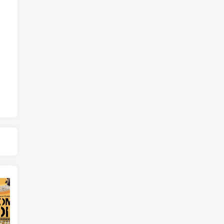
自然，工艺技术纪录片《原子能的希望 Atomic Hope – Inside the Pro-Nuclear Movement》下载
艺术纪录片《世界：新吉普赛之王 This World: The New Gypsy Kings》下载
自然纪录片《沙漠生存者：阿拉伯狼 Desert Survivors: The Arabian Wolf》下载