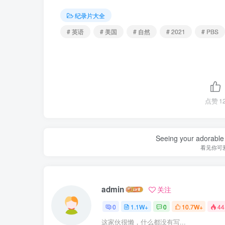
纪录片大全
# 英语
# 美国
# 自然
# 2021
# PBS
点赞
1
Seeing your adorable 
看见你可
admin
关注
0
1.1W+
0
10.7W+
44
这家伙很懒，什么都没有写...