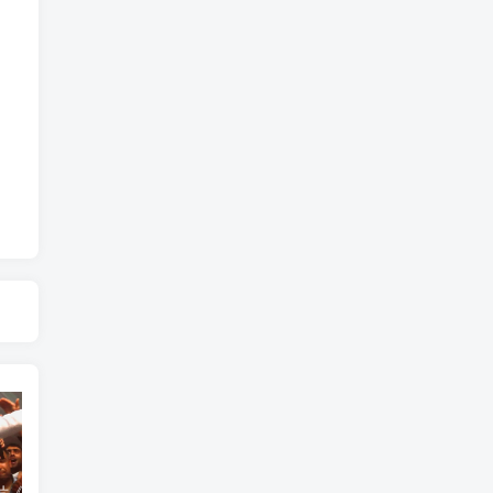
艺术纪录片《世界：新吉普赛之王 This World: The New Gypsy Kings》下载
艺术纪录片《波斯艺术 Art of Persia》下载
自然纪录片《沙漠生存者：阿拉伯狼 Desert Survivors: The Arabian Wolf》下载