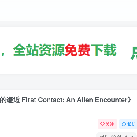
st Contact: An Alien Encounter》
关注
私信
0
34
5