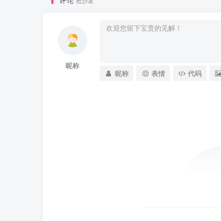
抢沙发
昵称
昵称
表情
代码