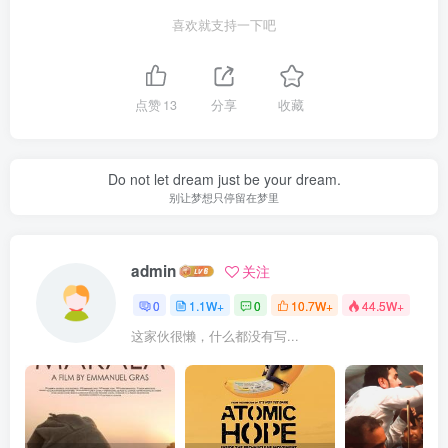
喜欢就支持一下吧
点赞
13
分享
收藏
Do not let dream just be your dream.
别让梦想只停留在梦里
admin
关注
0
1.1W+
0
10.7W+
44.5W+
这家伙很懒，什么都没有写...