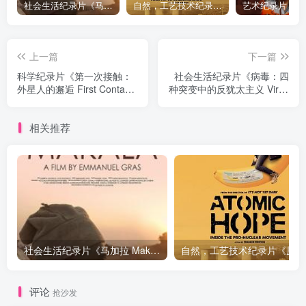
社会生活纪录片《马加拉 Makala》下载
自然，工艺技术纪录片《原子能的希望 Atomic Hope – Inside the Pro-Nuclear Movement》下载
上一篇
下一篇
科学纪录片《第一次接触：
社会生活纪录片《病毒：四
外星人的邂逅 First Contact:
种突变中的反犹太主义 Viral:
An Alien Encounter》下载
Antisemitism In Four
Mutations》下载
相关推荐
社会生活纪录片《马加拉 Makala》下载
自然，工
评论
抢沙发