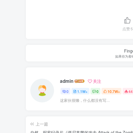
点赞
5
Finge
如果你为着
admin
关注
0
1.1W+
0
10.7W+
44
这家伙很懒，什么都没有写...
上一篇
自然，探索纪录片《僵尸真菌的攻击 Attack of the Zomb