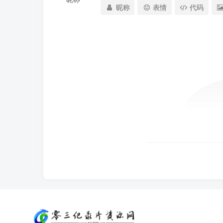
昵称
表情
代码