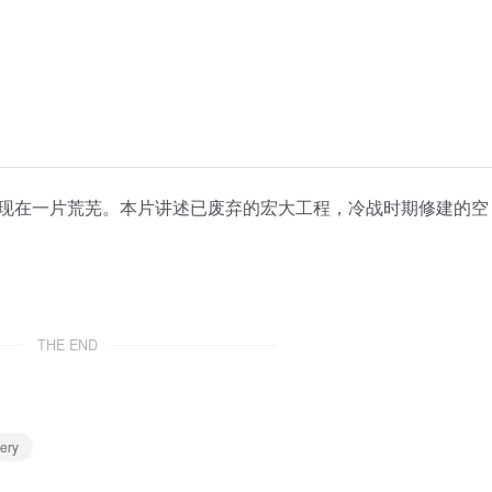
现在一片荒芜。本片讲述已废弃的宏大工程，冷战时期修建的空
THE END
ery