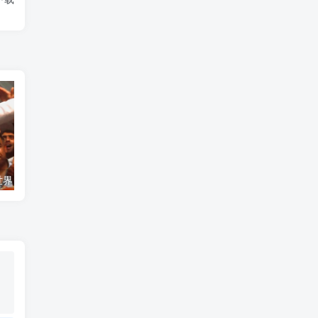
艺术纪录片《世界：新吉普赛之王 This World: The New Gypsy Kings》下载
自然纪录片《沙漠生存者：阿拉伯狼 Desert Survivors: The Arabian Wolf》下载