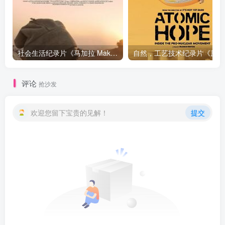
社会生活纪录片《马加拉 Makala》下载
自然，工
评论
抢沙发
欢迎您留下宝贵的见解！
提交