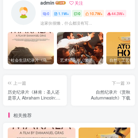
admin
关注
0
1.1W+
0
10.7W+
44.3W+
这家伙很懒，什么都没有写...
社会生活纪录片《马加拉 Makala》下载
艺术纪录片《世界：新吉普赛之王 This World: The New Gypsy Kings》下载
上一篇
下一篇
历史纪录片《林肯：圣人还
自然纪录片《赏秋
是罪人 Abraham Lincoln:
Autumnwatch》下载
Saint or Sinner》下载
相关推荐