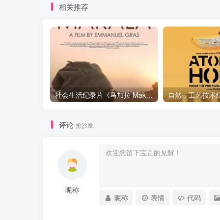
相关推荐
社会生活纪录片《马加拉 Makala》下载
评论
抢沙发
昵称
昵称
表情
代码