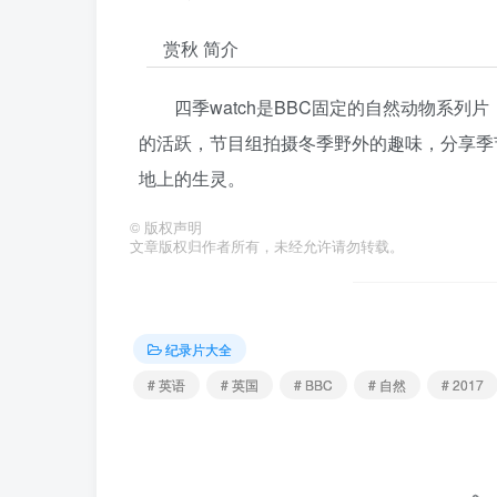
赏秋 简介
四季watch是BBC固定的自然动物系
的活跃，节目组拍摄冬季野外的趣味，分享季节的消
地上的生灵。
©
版权声明
文章版权归作者所有，未经允许请勿转载。
纪录片大全
# 英语
# 英国
# BBC
# 自然
# 2017