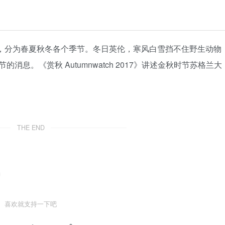
列片，分为春夏秋冬各个季节。冬日英伦，寒风白雪挡不住野生动物
息。《赏秋 Autumnwatch 2017》讲述金秋时节苏格兰大
THE END
喜欢就支持一下吧