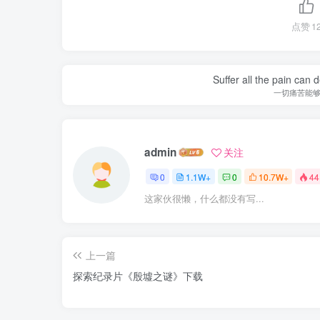
点赞
1
Suffer all the pain can d
一切痛苦能
admin
关注
0
1.1W+
0
10.7W+
44
这家伙很懒，什么都没有写...
上一篇
探索纪录片《殷墟之谜》下载