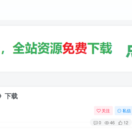
h》下载
关注
私信
0
46
12