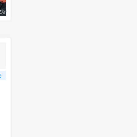
艺术纪录片《波斯艺术 Art of Persia》下载
自然纪录片《沙漠生存者：阿拉伯狼 Desert Survivors: The Arabian Wolf》下载
论