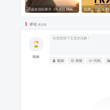
社会生活纪录片《马加拉 Makala》下载
评论
抢沙发
昵称
昵称
表情
代码