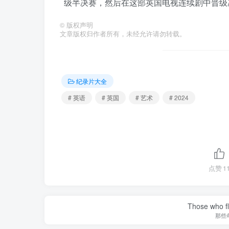
级半决赛，然后在这部英国电视连续剧中晋级
©
版权声明
文章版权归作者所有，未经允许请勿转载。
纪录片大全
# 英语
# 英国
# 艺术
# 2024
点赞
1
Those who fl
那些