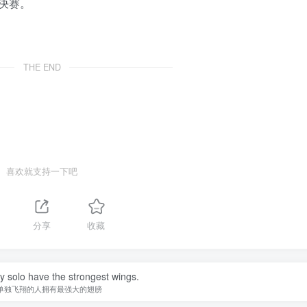
决赛。
THE END
喜欢就支持一下吧
1
分享
收藏
y solo have the strongest wings.
单独飞翔的人拥有最强大的翅膀