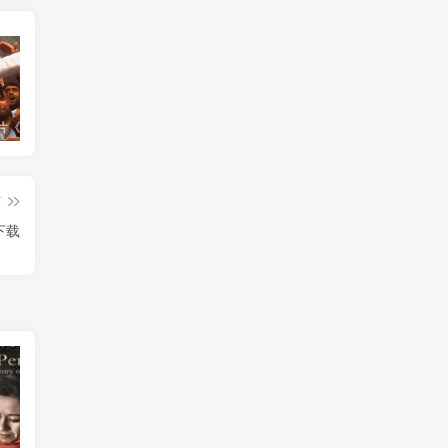
艺术纪录片《世界：新吉普赛之王 This World: The New Gypsy Kings》下载
艺术纪录片《波斯艺术 Art of Persia》下载
自然纪录片《沙漠生存者：阿拉伯狼 Desert Survivors: The Arabian Wolf》下载
篇
下载