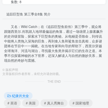
集数: 8
追踪巨型鱼 第三季全8集 简介
又名：Wild Catch；在《追踪巨型鱼前传》第三季中，观众将
跟随西里尔.肖凯踏入地球最偏远的角落，通过一场场肾上腺素飙升
的史诗级冒险，探索水下巨型鱼的奥秘。从电鳗是否致命，到传说
中能将人类拖入深海的巨鱼，再到食人鱼和鲨鱼攻击真相，众多谜
团将在节目中一一揭晓。在当地专家和向导的帮助下，西里尔穿越
全球海洋、河流与湖泊，寻找最大鱼类并揭示它们的生存之道。本
季不仅探索神秘的水下世界，还深入解读人与自然的微妙关系，展
现自然的奇妙与震撼。
©
版权声明
文章版权归作者所有，未经允许请勿转载。
THE END
纪录片大全
# 英语
# 美国
# 真人秀舞台
# 国家地理