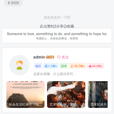
# 2025
喜欢就支持一下吧
点赞
8
分享
收藏
Someone to love, something to do, and something to hope for.
有爱的人，有喜欢的事业，有梦想
admin
关注
0
1.1W+
0
10.7W+
44.4W+
这家伙很懒，什么都没有写...
社会生活纪录片《马加拉 Makala》下载
艺术纪录片《世界：新吉普赛之王 This World: The New Gypsy Kings》下载