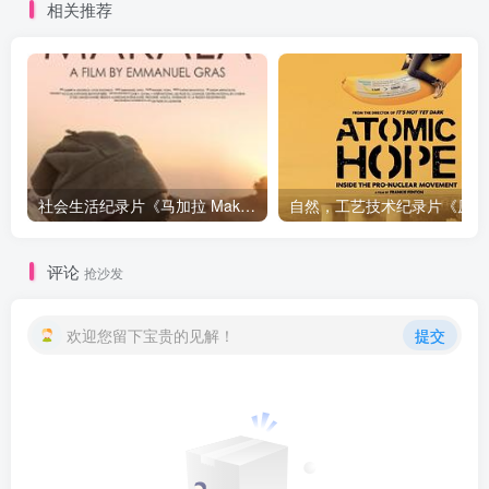
相关推荐
社会生活纪录片《马加拉 Makala》下载
自然，工
评论
抢沙发
欢迎您留下宝贵的见解！
提交