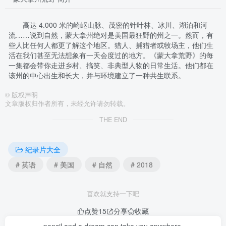
高达 4.000 米的崎岖山脉、茂密的针叶林、冰川、湖泊和河
流……说到自然，蒙大拿州绝对是美国最狂野的州之一。然而，有
些人比任何人都更了解这个地区。猎人、捕猎者或牧场主，他们生
活在我们甚至无法想象有一天会度过的地方。《蒙大拿荒野》的每
一集都会带你走进乡村、搞笑、非典型人物的日常生活。他们都在
该州的中心出生和长大，并与环境建立了一种共生联系。
©
版权声明
文章版权归作者所有，未经允许请勿转载。
THE END
纪录片大全
# 英语
# 美国
# 自然
# 2018
喜欢就支持一下吧
点赞
15
分享
收藏