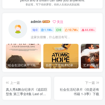
pencil and a dream can take you anywhere.
拿起笔，写下你的梦想，你的人生就从此刻起航
admin
关注
0
1.1W+
0
10.7W+
44.4W+
这家伙很懒，什么都没有写...
社会生活纪录片《马加拉 Makala》下载
自然，工艺技术纪录片《原子能的希望 Atomic Hope – Inside the Pro-Nuclear Movement》下载
上一篇
下一篇
真人秀&舞台纪录片《追踪巨
社会生活纪录片《但是还有
型鱼 第三季全8集 Last of
书籍 1-3季》下载
the Giants》下载