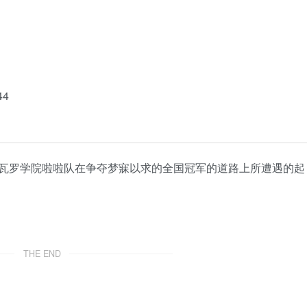
44
瓦罗学院啦啦队在争夺梦寐以求的全国冠军的道路上所遭遇的起
THE END