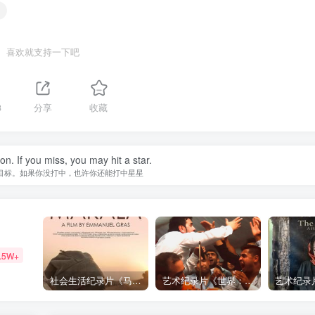
喜欢就支持一下吧
3
分享
收藏
n. If you miss, you may hit a star.
目标。如果你没打中，也许你还能打中星星
.5W+
社会生活纪录片《马加拉 Makala》下载
艺术纪录片《世界：新吉普赛之王 This World: The New Gypsy Kings》下载