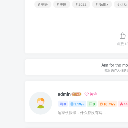
# 英语
# 美国
# 2022
# Netflix
# 运动
点赞
1
Aim for the moo
把月亮作为你的
admin
关注
0
1.1W+
0
10.7W+
44
这家伙很懒，什么都没有写...