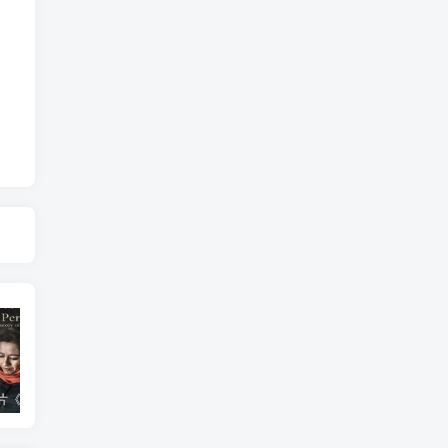
艺术纪录片《波斯艺术 Art of Persia》下载
自然，工艺技术纪录片《原子能的希望 Atomic Hope – Inside the Pro-Nuclear Movement》下载
自然纪录片《沙漠生存者：阿拉伯狼 Desert Survivors: The Arabian Wolf》下载