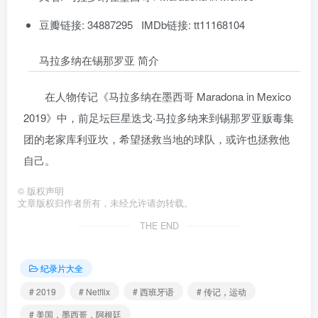
豆瓣链接: 34887295 IMDb链接: tt11168104
马拉多纳在锡那罗亚 简介
在人物传记《马拉多纳在墨西哥 Maradona in Mexico
2019》中，前足坛巨星迭戈·马拉多纳来到锡那罗亚贩毒集
团的老家库利亚坎，希望拯救当地的球队，或许也拯救他
自己。
©
版权声明
文章版权归作者所有，未经允许请勿转载。
THE END
纪录片大全
# 2019
# Netflix
# 西班牙语
# 传记，运动
# 美国，墨西哥，阿根廷