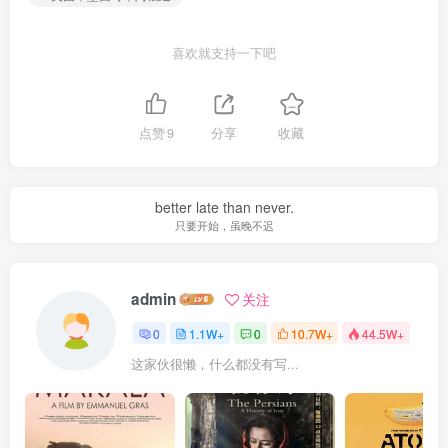
喜欢就支持一下吧
点赞
9
分享
收藏
better late than never.
只要开始，虽晚不迟
admin
关注
0
1.1W+
0
10.7W+
44.5W+
这家伙很懒，什么都没有写...