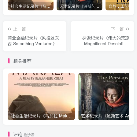
社会生活纪录片《马加拉 Makala》下载
艺术纪录片《波斯艺术 Art of Persia》下载
上一篇
下一篇
商业金融纪录片《风投这东
探索纪录片《伟大的荒凉
西 Something Ventured》下
Magnificent Desolation:
载
Walking on the Moon 3D》
下载
相关推荐
社会生活纪录片《马加拉 Makala》下载
艺
评论
抢沙发