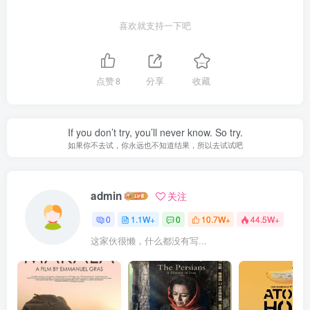
喜欢就支持一下吧
点赞
8
分享
收藏
If you don’t try, you’ll never know. So try.
如果你不去试，你永远也不知道结果，所以去试试吧
admin
关注
0
1.1W+
0
10.7W+
44.5W+
这家伙很懒，什么都没有写...