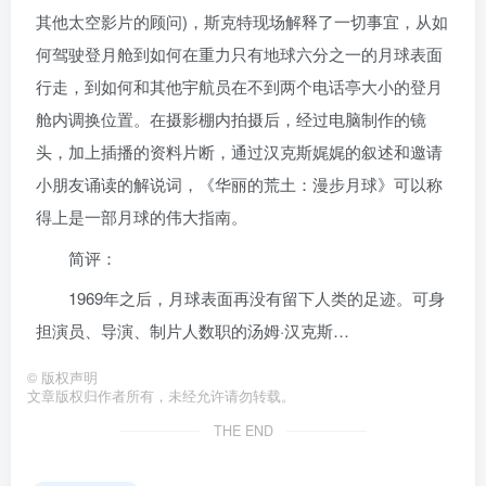
其他太空影片的顾问)，斯克特现场解释了一切事宜，从如
何驾驶登月舱到如何在重力只有地球六分之一的月球表面
行走，到如何和其他宇航员在不到两个电话亭大小的登月
舱内调换位置。在摄影棚内拍摄后，经过电脑制作的镜
头，加上插播的资料片断，通过汉克斯娓娓的叙述和邀请
小朋友诵读的解说词，《华丽的荒土：漫步月球》可以称
得上是一部月球的伟大指南。
简评：
1969年之后，月球表面再没有留下人类的足迹。可身
担演员、导演、制片人数职的汤姆·汉克斯…
©
版权声明
文章版权归作者所有，未经允许请勿转载。
THE END