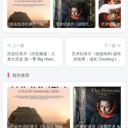
社会生活纪录片《马加拉 Makala》下载
艺术纪录片《波斯艺术 Art of Persia》下载
上一篇
下一篇
历史纪录片《历史频道：人
艺术纪录片《创造哈利·波特
类大历史 第一季 Big History
的世界：成长 Creating the
Season 1》下载
World of Harry Potter Part 8
Growing up》下载
相关推荐
社会生活纪录片《马加拉 Makala》下载
艺