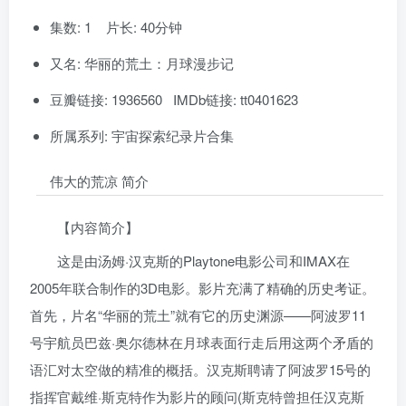
集数: 1 片长: 40分钟
又名: 华丽的荒土：月球漫步记
豆瓣链接: 1936560 IMDb链接: tt0401623
所属系列: 宇宙探索纪录片合集
伟大的荒凉 简介
【内容简介】
这是由汤姆·汉克斯的Playtone电影公司和IMAX在
2005年联合制作的3D电影。影片充满了精确的历史考证。
首先，片名“华丽的荒土”就有它的历史渊源——阿波罗11
号宇航员巴兹·奥尔德林在月球表面行走后用这两个矛盾的
语汇对太空做的精准的概括。汉克斯聘请了阿波罗15号的
指挥官戴维·斯克特作为影片的顾问(斯克特曾担任汉克斯