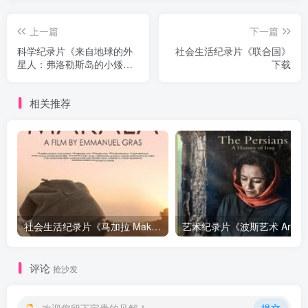
上一篇
下一篇
科学纪录片《来自地球的外
社会生活纪录片《联合国》
星人：弗洛勒斯岛的小矮人
下载
Alien from Earth: The Little
People of Flores》下载
相关推荐
社会生活纪录片《马加拉 Makala》下载
艺
评论
抢沙发
欢迎您留下宝贵的见解！
提交