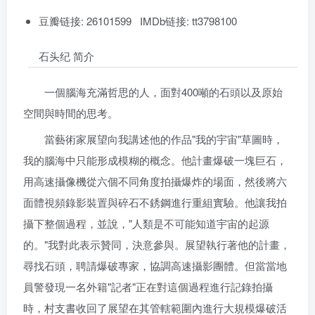
豆瓣链接: 26101599 IMDb链接: tt3798100
石头纪 简介
一個腦海充滿哲思的人，面對400噸的石頭以及原始
空間與時間的思考。
當藝術家展望向我講述他的作品"我的宇宙"草圖時，
我的腦海中只能形成模糊的概念。他計畫爆破一塊巨石，
用高速攝像機從六個不同角度拍攝爆炸的場面，然後將六
面體視頻錄影裝置與碎石不銹鋼進行重組實驗。他讓我拍
攝下整個過程，並說，"人類是不可能知道宇宙的起源
的。"我對此表示贊同，決意參與。展望執行著他的計畫，
尋找石頭，聘請爆破專家，協調高速攝影團體。但當當地
員警發現一名外籍"記者"正在對這個過程進行記錄拍攝
時，村支書收回了展望在其管轄範圍內進行大規模爆破活