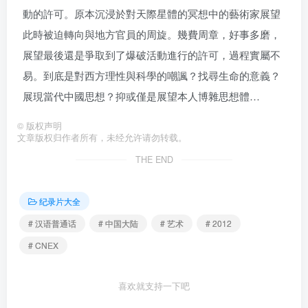
動的許可。原本沉浸於對天際星體的冥想中的藝術家展望
此時被迫轉向與地方官員的周旋。幾費周章，好事多磨，
展望最後還是爭取到了爆破活動進行的許可，過程實屬不
易。到底是對西方理性與科學的嘲諷？找尋生命的意義？
展現當代中國思想？抑或僅是展望本人博雜思想體…
©
版权声明
文章版权归作者所有，未经允许请勿转载。
THE END
纪录片大全
# 汉语普通话
# 中国大陆
# 艺术
# 2012
# CNEX
喜欢就支持一下吧