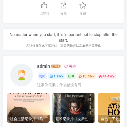
点赞
9
分享
收藏
No matter when you start, it is important not to stop after the
start.
无论你在什么时候开始，重要的是开始之后就不要停止
admin
关注
0
1.1W+
0
10.7W+
44.4W+
这家伙很懒，什么都没有写...
社会生活纪录片《马加拉 Makala》下载
艺术纪录片《波斯艺术 Art of Persia》下载