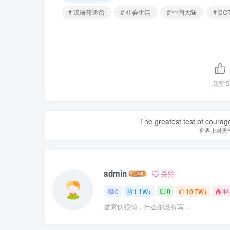
# 汉语普通话
# 社会生活
# 中国大陆
# CC
点赞
5
The greatest test of courage
世界上对勇
admin
关注
0
1.1W+
0
10.7W+
44
这家伙很懒，什么都没有写...