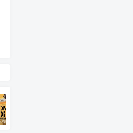
自然，工艺技术纪录片《原子能的希望 Atomic Hope – Inside the Pro-Nuclear Movement》下载
艺术纪录片《世界：新吉普赛之王 This World: The New Gypsy Kings》下载
自然纪录片《沙漠生存者：阿拉伯狼 Desert Survivors: The Arabian Wolf》下载