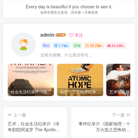
Every day is beautiful if you choose to see it.
如果你愿意去发现，其实每一天都很美
admin
关注
0
1.1W+
0
10.7W+
44.4W+
这家伙很懒，什么都没有写...
社会生活纪录片《马加拉 Makala》下载
自然，工艺技术纪录片《原子能的希望 Atomic Hope – Inside the Pro-Nuclear Movement》下载
上一篇
下一篇
艺术，社会生活纪录片《传
事件纪录片《国家地理：十
奇剧院阿波罗 The Apollo》
万火急之恐怖劫机
下载
National.Geographic.Situation.