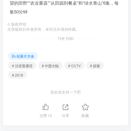
望的田野”“农业重器”“从田园到餐桌”和“绿水青山”6集，每
集50分钟
©
版权声明
文章版权归作者所有，未经允许请勿转载。
THE END
纪录片大全
# 汉语普通话
# 中国大陆
# CCTV
# 探索
# 2018
喜欢就支持一下吧
点赞
13
分享
收藏