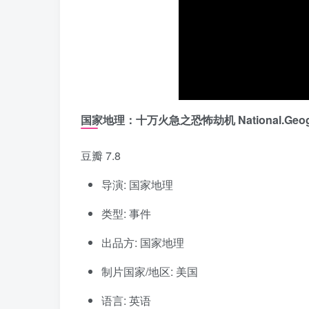
国家地理：十万火急之恐怖劫机 National.Geographic.
豆瓣 7.8
导演: 国家地理
类型: 事件
出品方: 国家地理
制片国家/地区: 美国
语言: 英语