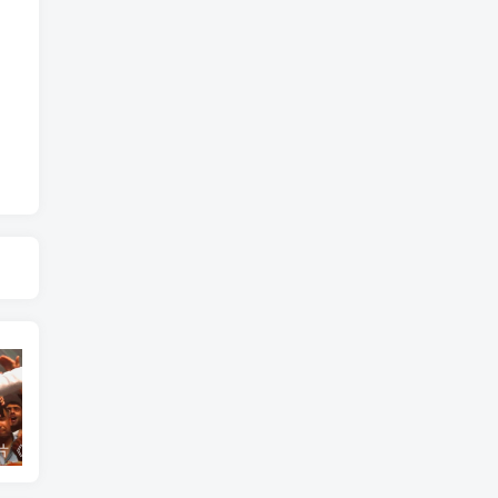
艺术纪录片《世界：新吉普赛之王 This World: The New Gypsy Kings》下载
艺术纪录片《波斯艺术 Art of Persia》下载
自然纪录片《沙漠生存者：阿拉伯狼 Desert Survivors: The Arabian Wolf》下载