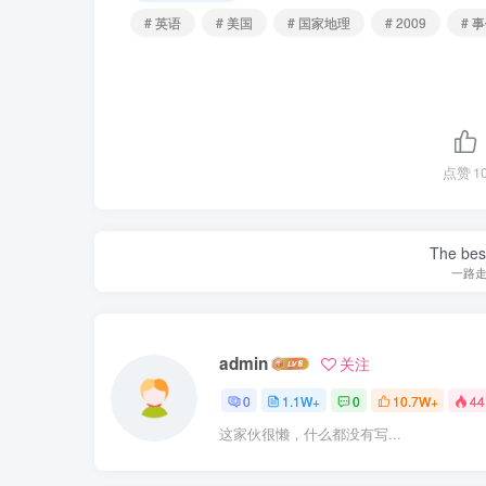
# 英语
# 美国
# 国家地理
# 2009
# 
点赞
1
The best
一路
admin
关注
0
1.1W+
0
10.7W+
44
这家伙很懒，什么都没有写...