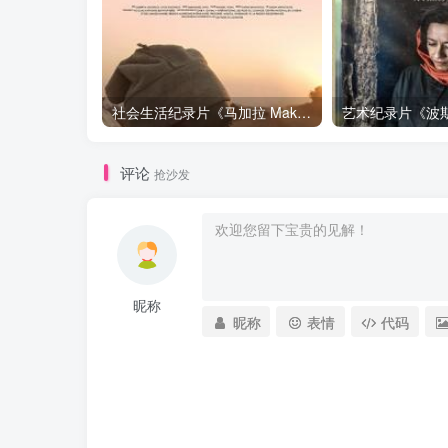
社会生活纪录片《马加拉 Makala》下载
评论
抢沙发
昵称
昵称
表情
代码