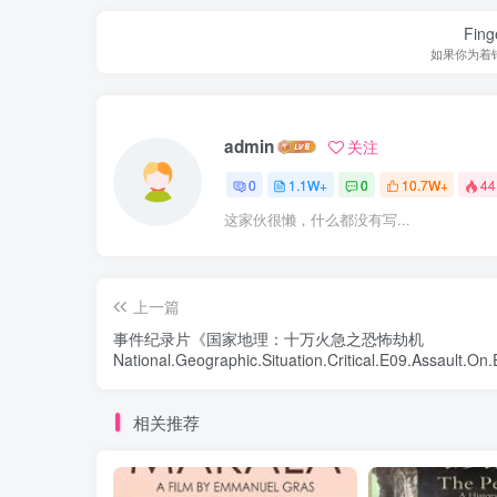
Finge
如果你为着
admin
关注
0
1.1W+
0
10.7W+
44
这家伙很懒，什么都没有写...
上一篇
事件纪录片《国家地理：十万火急之恐怖劫机
National.Geographic.Situation.Critical.E09.Assault.O
下载
相关推荐