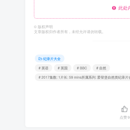
此处
©
版权声明
文章版权归作者所有，未经允许请勿转载。
纪录片大全
# 英语
# 英国
# BBC
# 自然
# 2017集数: 1片长: 59 mins所属系列: 爱登堡自然类纪录片合集，BBC
点赞
9