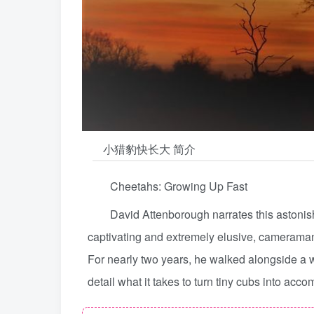
小猎豹快长大 简介
Cheetahs: Growing Up Fast
David Attenborough narrates this astonish
captivating and extremely elusive, cameraman 
For nearly two years, he walked alongside a w
detail what it takes to turn tiny cubs into acc