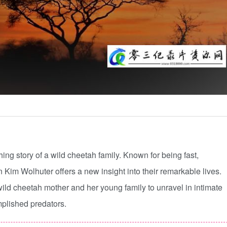
ing story of a wild cheetah family. Known for being fast,
Kim Wolhuter offers a new insight into their remarkable lives.
ild cheetah mother and her young family to unravel in intimate
omplished predators.