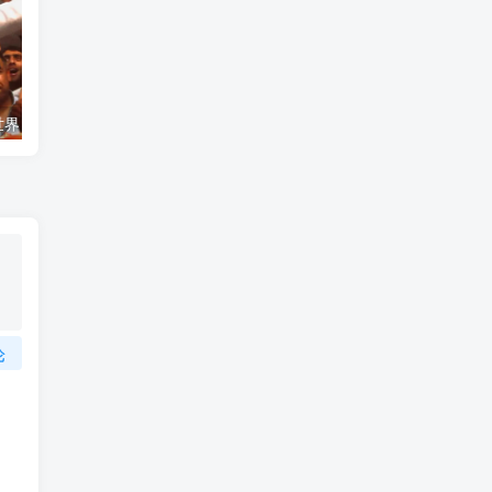
艺术纪录片《世界：新吉普赛之王 This World: The New Gypsy Kings》下载
自然纪录片《沙漠生存者：阿拉伯狼 Desert Survivors: The Arabian Wolf》下载
论