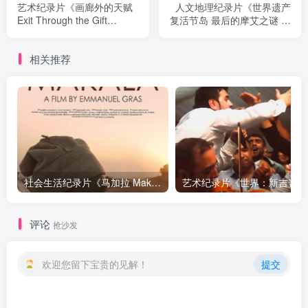
艺术纪录片《画廊外的天赋
人文地理纪录片《世界遗产
Exit Through the Gift
复活节岛 最后的摩艾之谜 世
Shop》下载
界遺産 ラパ・ヌイ国立公
園》下载
相关推荐
社会生活纪录片《马加拉 Makala》下载
艺术纪
评论
抢沙发
欢迎您留下宝贵的见解！
提交