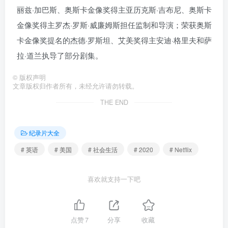
丽兹·加巴斯、奥斯卡金像奖得主亚历克斯·吉布尼、奥斯卡
金像奖得主罗杰·罗斯·威廉姆斯担任监制和导演；荣获奥斯
卡金像奖提名的杰德·罗斯坦、艾美奖得主安迪·格里夫和萨
拉·道兰执导了部分剧集。
©
版权声明
文章版权归作者所有，未经允许请勿转载。
THE END
纪录片大全
# 英语
# 美国
# 社会生活
# 2020
# Netflix
喜欢就支持一下吧
点赞
7
分享
收藏