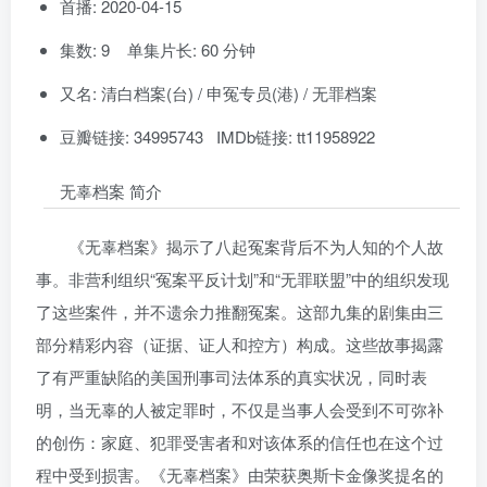
首播: 2020-04-15
集数: 9 单集片长: 60 分钟
又名: 清白档案(台) / 申冤专员(港) / 无罪档案
豆瓣链接: 34995743 IMDb链接: tt11958922
无辜档案 简介
《无辜档案》揭示了八起冤案背后不为人知的个人故
事。非营利组织“冤案平反计划”和“无罪联盟”中的组织发现
了这些案件，并不遗余力推翻冤案。这部九集的剧集由三
部分精彩内容（证据、证人和控方）构成。这些故事揭露
了有严重缺陷的美国刑事司法体系的真实状况，同时表
明，当无辜的人被定罪时，不仅是当事人会受到不可弥补
的创伤：家庭、犯罪受害者和对该体系的信任也在这个过
程中受到损害。《无辜档案》由荣获奥斯卡金像奖提名的