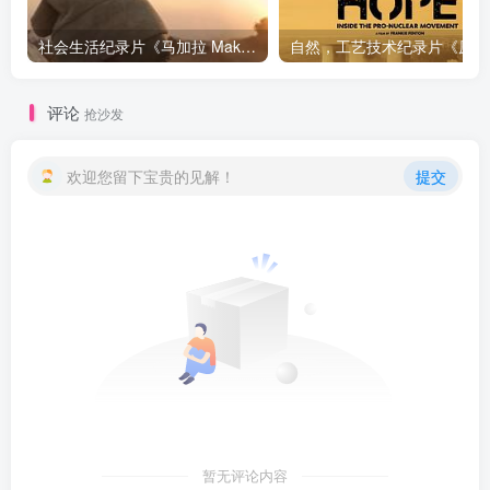
社会生活纪录片《马加拉 Makala》下载
自然，工
评论
抢沙发
欢迎您留下宝贵的见解！
提交
暂无评论内容