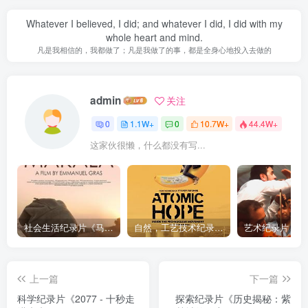
Whatever I believed, I did; and whatever I did, I did with my
whole heart and mind.
凡是我相信的，我都做了；凡是我做了的事，都是全身心地投入去做的
admin
关注
0
1.1W+
0
10.7W+
44.4W+
这家伙很懒，什么都没有写...
社会生活纪录片《马加拉 Makala》下载
自然，工艺技术纪录片《原子能的希望 Atomic Hope – Inside the Pro-Nuclear Movement》下载
上一篇
下一篇
科学纪录片《2077 - 十秒走
探索纪录片《历史揭秘：紫