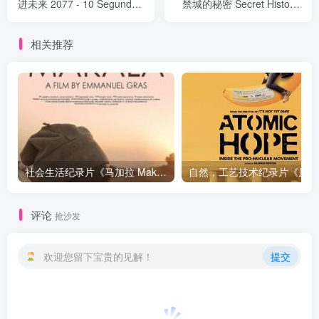
进未来 2077 - 10 Segundos
禁城的秘密 Secret History:
Para o Futuro》下载
Secrets of China's
Forbidden City》下载
相关推荐
社会生活纪录片《马加拉 Makala》下载
自然，工
评论
抢沙发
欢迎您留下宝贵的见解！
提交