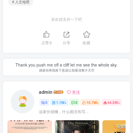
# 人文地理
喜欢就支持一下吧
点赞
8
分享
收藏
Thank you push me off a cliff let me see the whole sky.
感谢你将我推下悬崖让我看清整片天空
admin
关注
0
1.1W+
0
10.7W+
44.5W+
这家伙很懒，什么都没有写...