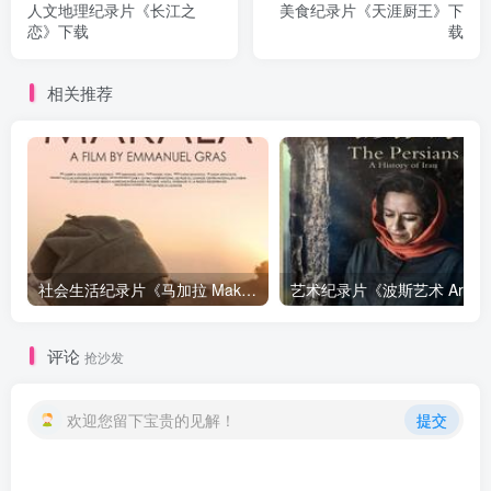
人文地理纪录片《长江之
美食纪录片《天涯厨王》下
恋》下载
载
相关推荐
社会生活纪录片《马加拉 Makala》下载
艺
评论
抢沙发
欢迎您留下宝贵的见解！
提交