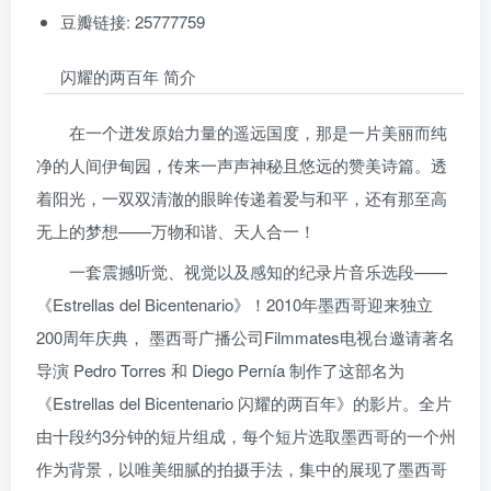
豆瓣链接: 25777759
闪耀的两百年 简介
在一个迸发原始力量的遥远国度，那是一片美丽而纯
净的人间伊甸园，传来一声声神秘且悠远的赞美诗篇。透
着阳光，一双双清澈的眼眸传递着爱与和平，还有那至高
无上的梦想——万物和谐、天人合一！
一套震撼听觉、视觉以及感知的纪录片音乐选段——
《Estrellas del Bicentenario》！2010年墨西哥迎来独立
200周年庆典， 墨西哥广播公司Filmmates电视台邀请著名
导演 Pedro Torres 和 Diego Pernía 制作了这部名为
《Estrellas del Bicentenario 闪耀的两百年》的影片。全片
由十段约3分钟的短片组成，每个短片选取墨西哥的一个州
作为背景，以唯美细腻的拍摄手法，集中的展现了墨西哥