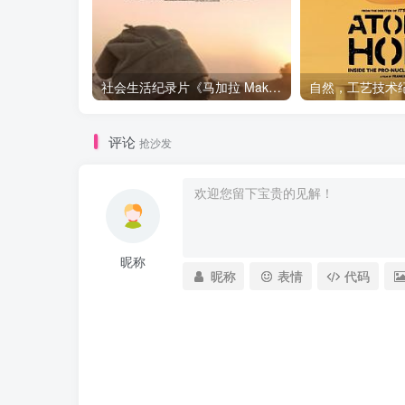
社会生活纪录片《马加拉 Makala》下载
评论
抢沙发
昵称
昵称
表情
代码