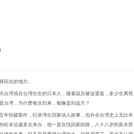
4
择回去的地方。
民台湾或在台湾出生的日本人，随著战后被迫遣返，多少生离死
是台湾，为什麽每次归来，都像是到远方？
五年拍摄製作，纪录湾生回家动人故事，也补全台湾史上无比丰
的松本洽盛多次来台，他一直在找回家的路，八十八岁的富永胜
玩伴的名单，好不容易重踏台湾故土，但路变宽了，家乡不认得