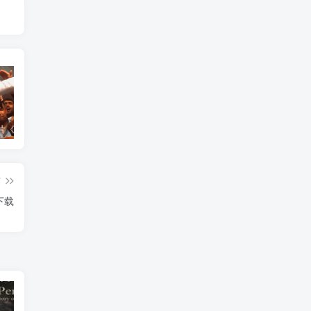
艺术纪录片《世界：新吉普赛之王 This World: The New Gypsy Kings》下载
艺术纪录片《波斯艺术 Art of Persia》下载
自然纪录片《沙漠生存者：阿拉伯狼 Desert Survivors: The Arabian Wolf》下载
篇
下载