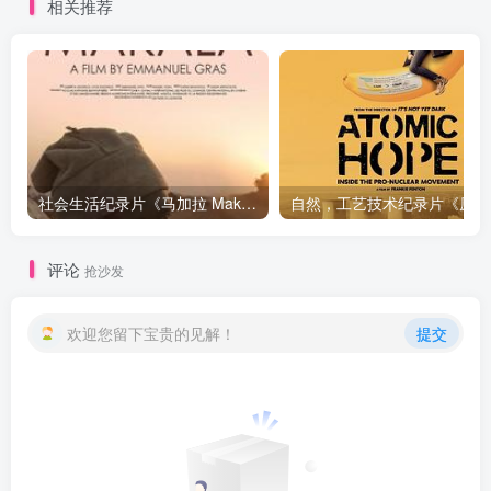
相关推荐
社会生活纪录片《马加拉 Makala》下载
自然，工
评论
抢沙发
欢迎您留下宝贵的见解！
提交