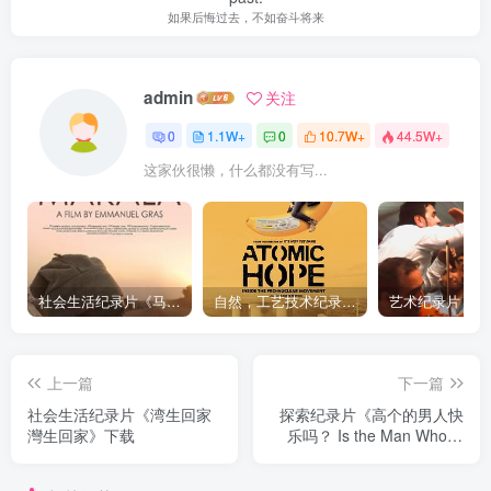
如果后悔过去，不如奋斗将来
admin
关注
0
1.1W+
0
10.7W+
44.5W+
这家伙很懒，什么都没有写...
社会生活纪录片《马加拉 Makala》下载
自然，工艺技术纪录片《原子能的希望 Atomic Hope – Inside the Pro-Nuclear Movement》下载
上一篇
下一篇
社会生活纪录片《湾生回家
探索纪录片《高个的男人快
灣生回家》下载
乐吗？ Is the Man Who Is
Tall Happy?》下载