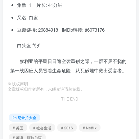
集数: 1 片长: 41分钟
又名: 白盔
豆瓣链接: 26884918 IMDb链接: tt6073176
白头盔 简介
叙利亚的平民日日遭空袭重创之际，一群不屈不挠的
第一线因应人员冒着生命危险，从瓦砾堆中救出受害者。
©
版权声明
文章版权归作者所有，未经允许请勿转载。
THE END
纪录片大全
# 英国
# 社会生活
# 2016
# Netflix
# 英语，阿拉伯语