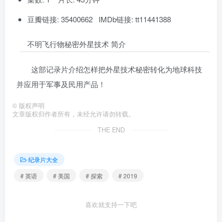
豆瓣链接: 35400662 IMDb链接: tt11441388
不明飞行物秘密外星技术 简介
这部记录片介绍怎样把外星技术秘密转化为地球科技
并应用于军事及民用产品！
©
版权声明
文章版权归作者所有，未经允许请勿转载。
THE END
纪录片大全
# 英语
# 美国
# 探索
# 2019
喜欢就支持一下吧