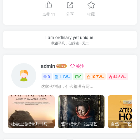
点赞
11
分享
收藏
I am ordinary yet unique.
我很平凡，但我独一无二
admin
关注
0
1.1W+
0
10.7W+
44.5W+
这家伙很懒，什么都没有写...
社会生活纪录片《马加拉 Makala》下载
艺术纪录片《波斯艺术 Art of Persia》下载