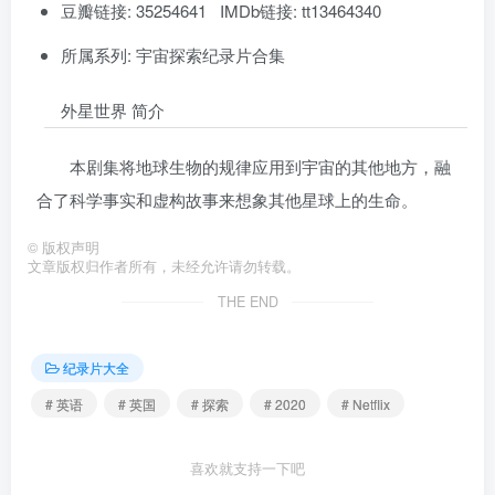
豆瓣链接: 35254641 IMDb链接: tt13464340
所属系列: 宇宙探索纪录片合集
外星世界 简介
本剧集将地球生物的规律应用到宇宙的其他地方，融
合了科学事实和虚构故事来想象其他星球上的生命。
©
版权声明
文章版权归作者所有，未经允许请勿转载。
THE END
纪录片大全
# 英语
# 英国
# 探索
# 2020
# Netflix
喜欢就支持一下吧