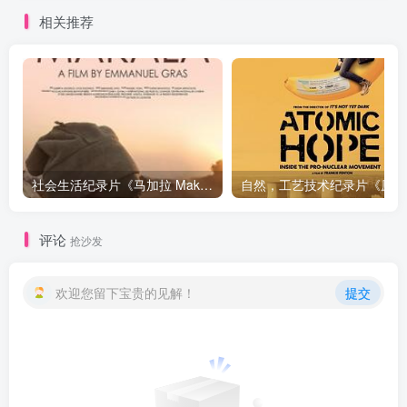
相关推荐
社会生活纪录片《马加拉 Makala》下载
自然，工
评论
抢沙发
欢迎您留下宝贵的见解！
提交