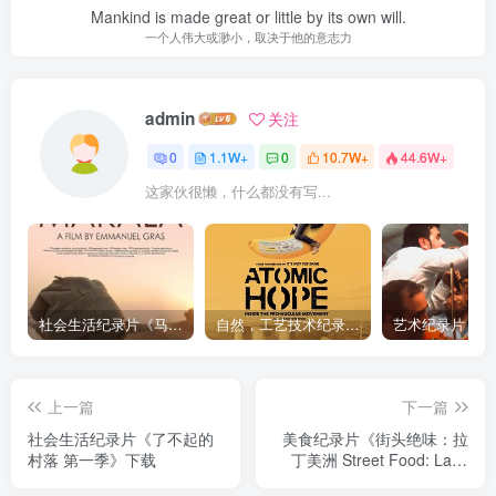
Mankind is made great or little by its own will.
一个人伟大或渺小，取决于他的意志力
admin
关注
0
1.1W+
0
10.7W+
44.6W+
这家伙很懒，什么都没有写...
社会生活纪录片《马加拉 Makala》下载
自然，工艺技术纪录片《原子能的希望 Atomic Hope – Inside the Pro-Nuclear Movement》下载
上一篇
下一篇
社会生活纪录片《了不起的
美食纪录片《街头绝味：拉
村落 第一季》下载
丁美洲 Street Food: Latin
America》下载