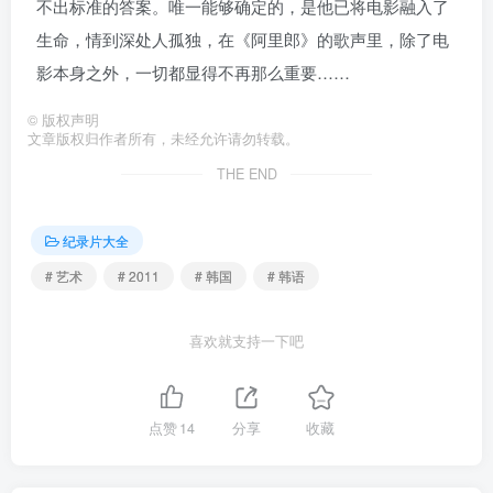
不出标准的答案。唯一能够确定的，是他已将电影融入了
生命，情到深处人孤独，在《阿里郎》的歌声里，除了电
影本身之外，一切都显得不再那么重要……
©
版权声明
文章版权归作者所有，未经允许请勿转载。
THE END
纪录片大全
# 艺术
# 2011
# 韩国
# 韩语
喜欢就支持一下吧
点赞
14
分享
收藏