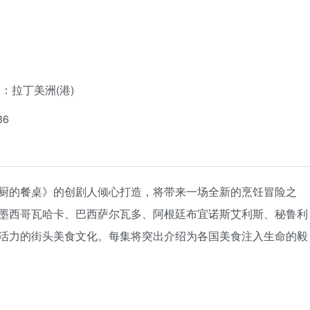
神：拉丁美洲(港)
36
厨的餐桌》的创剧人倾心打造，将带来一场全新的烹饪冒险之
墨西哥瓦哈卡、巴西萨尔瓦多、阿根廷布宜诺斯艾利斯、秘鲁利
活力的街头美食文化。每集将突出介绍为各国美食注入生命的毅