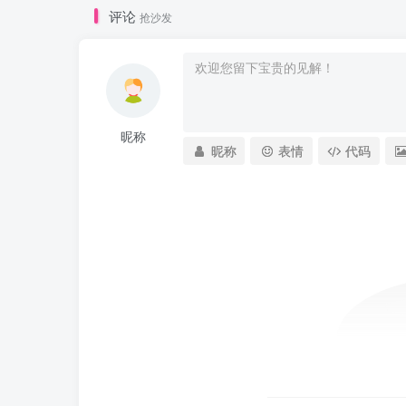
评论
抢沙发
昵称
昵称
表情
代码