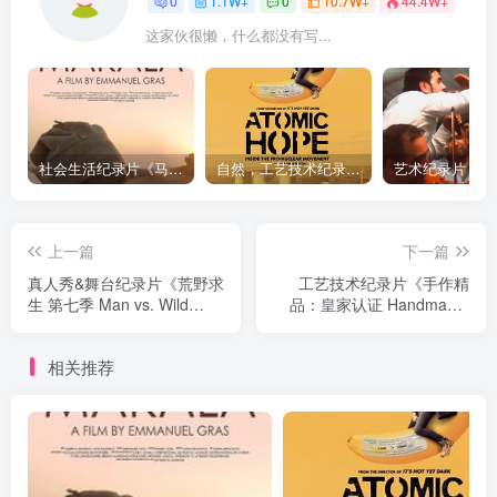
0
1.1W+
0
10.7W+
44.4W+
这家伙很懒，什么都没有写...
社会生活纪录片《马加拉 Makala》下载
自然，工艺技术纪录片《原子能的希望 Atomic Hope – Inside the Pro-Nuclear Movement》下载
上一篇
下一篇
真人秀&舞台纪录片《荒野求
工艺技术纪录片《手作精
生 第七季 Man vs. Wild
品：皇家认证 Handmade:
Season 7》下载
By Royal Appointment》下
载
相关推荐