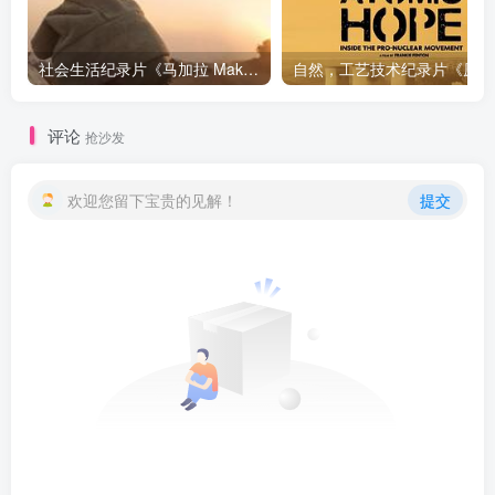
社会生活纪录片《马加拉 Makala》下载
自然，工
评论
抢沙发
欢迎您留下宝贵的见解！
提交