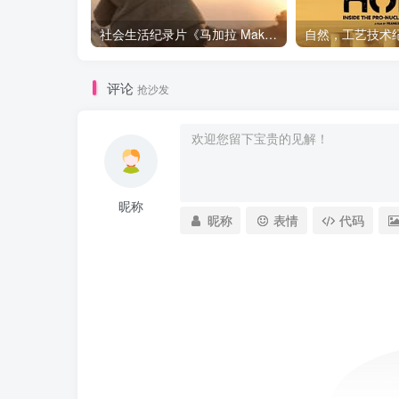
社会生活纪录片《马加拉 Makala》下载
评论
抢沙发
昵称
昵称
表情
代码