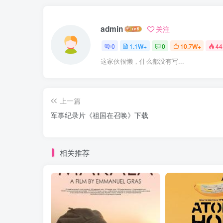
admin
关注
0
1.1W+
0
10.7W+
44
这家伙很懒，什么都没有写...
上一篇
军事纪录片《祖国在召唤》下载
相关推荐