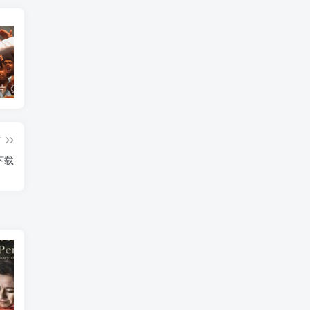
艺术纪录片《世界：新吉普赛之王 This World: The New Gypsy Kings》下载
艺术纪录片《波斯艺术 Art of Persia》下载
自然纪录片《沙漠生存者：阿拉伯狼 Desert Survivors: The Arabian Wolf》下载
篇
下载