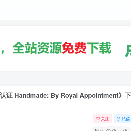
dmade: By Royal Appointment》
关注
私信
0
35
5