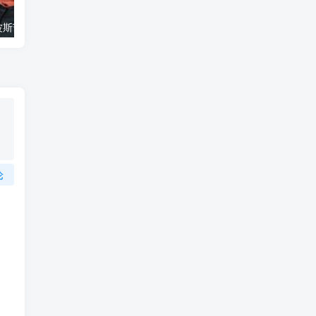
艺术纪录片《波斯艺术 Art of Persia》下载
自然纪录片《沙漠生存者：阿拉伯狼 Desert Survivors: The Arabian Wolf》下载
论