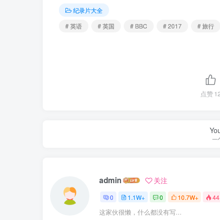
纪录片大全
# 英语
# 英国
# BBC
# 2017
# 旅行
点赞
1
You
一
admin
关注
0
1.1W+
0
10.7W+
44
这家伙很懒，什么都没有写...