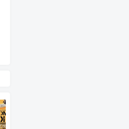
自然，工艺技术纪录片《原子能的希望 Atomic Hope – Inside the Pro-Nuclear Movement》下载
艺术纪录片《世界：新吉普赛之王 This World: The New Gypsy Kings》下载
自然纪录片《沙漠生存者：阿拉伯狼 Desert Survivors: The Arabian Wolf》下载