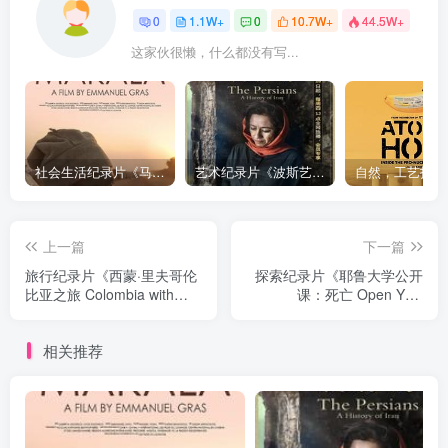
0
1.1W+
0
10.7W+
44.5W+
这家伙很懒，什么都没有写...
社会生活纪录片《马加拉 Makala》下载
艺术纪录片《波斯艺术 Art of Persia》下载
上一篇
下一篇
旅行纪录片《西蒙·里夫哥伦
探索纪录片《耶鲁大学公开
比亚之旅 Colombia with
课：死亡 Open Yale
Simon Reeve》下载
Courses: Death》下载
相关推荐