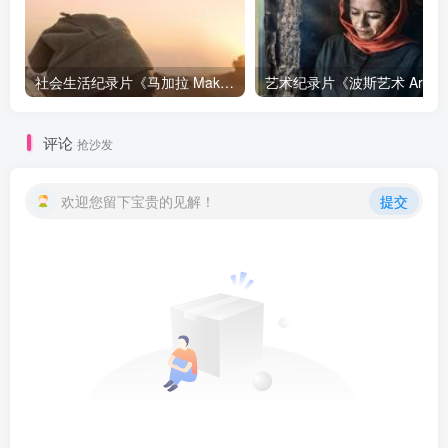
社会生活纪录片《马加拉 Makala》下载
艺
评论
抢沙发
欢迎您留下宝贵的见解！
提交