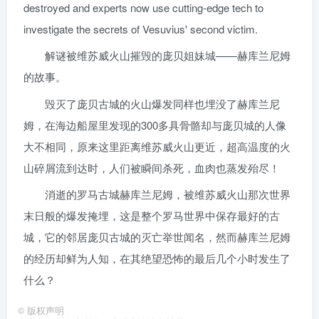
destroyed and experts now use cutting-edge tech to
investigate the secrets of Vesuvius' second victim.
解谜被维苏威火山摧毁的庞贝姐妹城——赫库兰尼姆
的故事。
毁灭了庞贝古城的火山爆发同样也埋没了赫库兰尼
姆，在海边船屋里发现的300多具骨骼却与庞贝城的人像
大不相同，原来这里距离维苏威火山更近，超高温度的火
山碎屑流到达时，人们被瞬间杀死，血肉也蒸发殆尽！
消逝的罗马古城赫库兰尼姆，被维苏威火山那次世界
末日般的爆发掩埋，这是整个罗马世界中保存最好的古
城，它的邻居庞贝古城的灭亡举世闻名，然而赫库兰尼姆
的经历却鲜为人知，在其绝望恐怖的最后几个小时发生了
什么？
©
版权声明