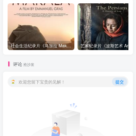
社会生活纪录片《马加拉 Makala》下载
艺
评论
抢沙发
欢迎您留下宝贵的见解！
提交