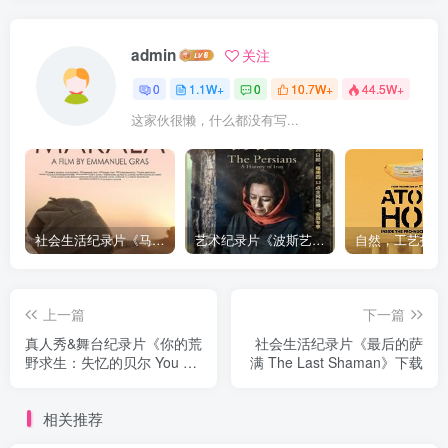
admin
关注
0
1.1W+
0
10.7W+
44.5W+
这家伙很懒，什么都没有写...
社会生活纪录片《马加拉 Makala》下载
艺术纪录片《波斯艺术 Art of Persia》下载
上一篇
下一篇
真人秀&舞台纪录片《你的荒
社会生活纪录片《最后的萨
野求生：失忆的贝尔 You vs.
满 The Last Shaman》下载
Wild: Out Cold》下载
相关推荐